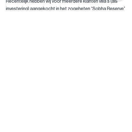
Recentelijk hebben wij voor meerdere klanten villa’s (als
investering) aangekocht in het zogeheten “Sobha Reserve”,
een nieuwe villa community gelegen in Dubai Land.
In deze community kon je investeren in villa’s met 4, 5 of 6
slaapkamers. Prijzen variërend vanaf €2.125.000 tot
€3.125.000.
In het onderstaande praktijkvoorbeeld wordt gebruik
gemaakt van de volgende gegevens:
→ Betreft een 5-bedroom villa, met een koopsom van
€2.400.000.
→ Payment Plan 60/40 (wat inhoudt dat er tot aan
oplevering 60% van de koopsom betaald dient te worden).
→ DLD-kosten van 4%, in dit geval €96.000, standaard bij
elke transactie in Dubai, zie het als de Nederlandse