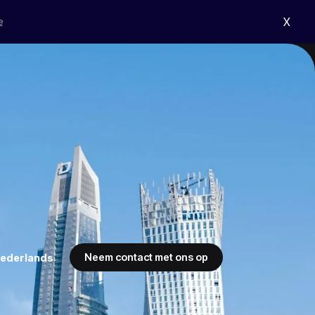
X
e
Neem contact met ons op
ederlands