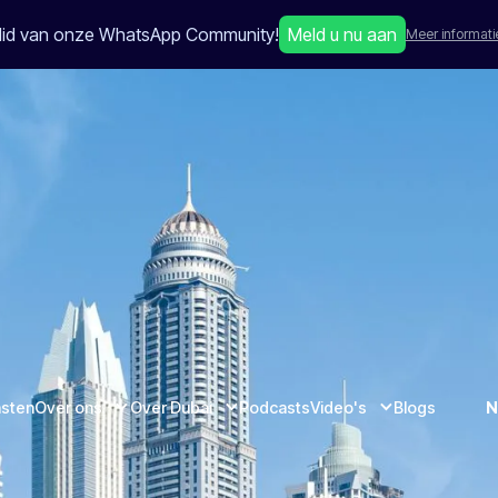
lid van onze WhatsApp Community!
Meld u nu aan
Meer informati
nsten
Over ons
Over Dubai
Podcasts
Video's
Blogs
N