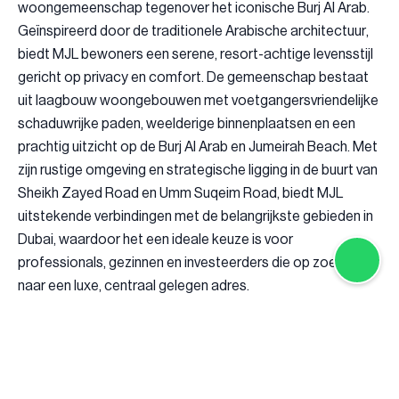
woongemeenschap tegenover het iconische Burj Al Arab.
Geïnspireerd door de traditionele Arabische architectuur,
biedt MJL bewoners een serene, resort-achtige levensstijl
gericht op privacy en comfort. De gemeenschap bestaat
uit laagbouw woongebouwen met voetgangersvriendelijke
schaduwrijke paden, weelderige binnenplaatsen en een
prachtig uitzicht op de Burj Al Arab en Jumeirah Beach. Met
zijn rustige omgeving en strategische ligging in de buurt van
Sheikh Zayed Road en Umm Suqeim Road, biedt MJL
uitstekende verbindingen met de belangrijkste gebieden in
Dubai, waardoor het een ideale keuze is voor
professionals, gezinnen en investeerders die op zoek zijn
naar een luxe, centraal gelegen adres.
De voor- en nadelen van investeren in Madinat
Jumeirah Living
Investeren in Madinat Jumeirah Living biedt tal van