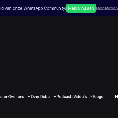
lid van onze WhatsApp Community!
Meld u nu aan
Meer informati
nsten
Over ons
Over Dubai
Podcasts
Video's
Blogs
N