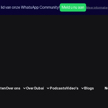
 lid van onze WhatsApp Community!
Meld u nu aan
Meer informatie
sten
Over ons
Over Dubai
Podcasts
Video's
Blogs
N
Alvin Moorman
Davie van der Baan