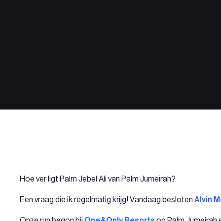
Hoe ver ligt Palm Jebel Ali van Palm Jumeirah?
Een vraag die ik regelmatig krijg! Vandaag besloten
Alvin 
Onze run begon bij
One&Only Resorts
op Palm Jumeirah en