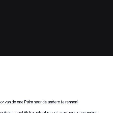
Door van de ene Palm naar de andere te rennen!
p Palm Jebel Ali. En geloof me, dit was geen eenvoudige