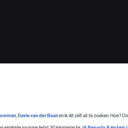
Moorman
,
Davie van der Baan
en ik dit zelf uit te zoeken. Hoe? 
 eindigde na maar liefst 30 kilometer bij
JA Resorts & Hotels
o